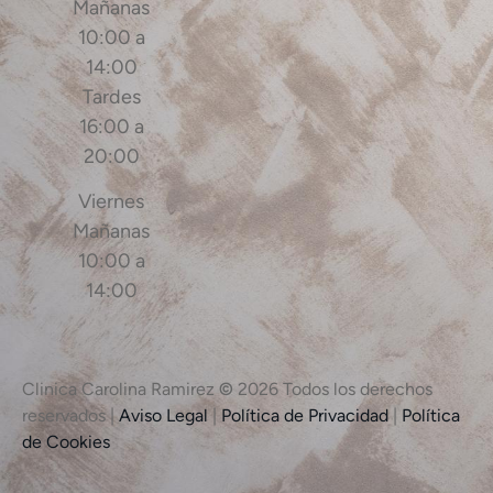
Mañanas
10:00 a
14:00
Tardes
16:00 a
20:00
Viernes
Mañanas
10:00 a
14:00
Clinica Carolina Ramirez
©
2026 Todos los derechos
reservados |
Aviso Legal
|
Política de Privacidad
|
Política
de Cookies