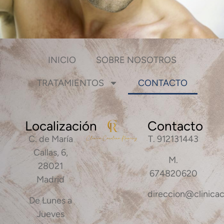
INICIO
SOBRE NOSOTROS
TRATAMIENTOS
CONTACTO
Localización
Contacto
C. de María
T. 912131443
Callas, 6,
M.
28021
674820620
Madrid
direccion@clinicac
De Lunes a
Jueves